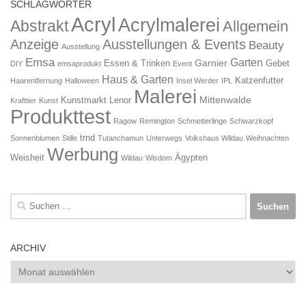
SCHLAGWÖRTER
Acryl
Acrylmalerei
Abstrakt
Allgemein
Anzeige
Ausstellungen & Events
Beauty
Ausstellung
Emsa
Garten
Garnier
Essen & Trinken
Gebet
DIY
emsaprodukt
Event
Haus & Garten
Katzenfutter
Haarentfernung
Halloween
Insel Werder
IPL
Malerei
Mittenwalde
Kunstmarkt
Lenor
Krafttier
Kunst
Produkttest
Ragow
Remington
Schmetterlinge
Schwarzkopf
trnd
Sonnenblumen
Stille
Tutanchamun
Unterwegs
Volkshaus Wildau
Weihnachten
Werbung
Weisheit
Ägypten
Wildau
Wisdom
Suchen
nach:
ARCHIV
Archiv