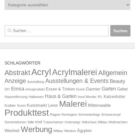
Kategorien
Suchen
nach:
SCHLAGWÖRTER
Acryl
Acrylmalerei
Abstrakt
Allgemein
Anzeige
Ausstellungen & Events
Beauty
Ausstellung
Emsa
Garten
Garnier
Essen & Trinken
Gebet
DIY
emsaprodukt
Event
Haus & Garten
Katzenfutter
Haarentfernung
Halloween
Insel Werder
IPL
Malerei
Mittenwalde
Kunstmarkt
Lenor
Krafttier
Kunst
Produkttest
Ragow
Remington
Schmetterlinge
Schwarzkopf
trnd
Sonnenblumen
Stille
Tutanchamun
Unterwegs
Volkshaus Wildau
Weihnachten
Werbung
Weisheit
Ägypten
Wildau
Wisdom