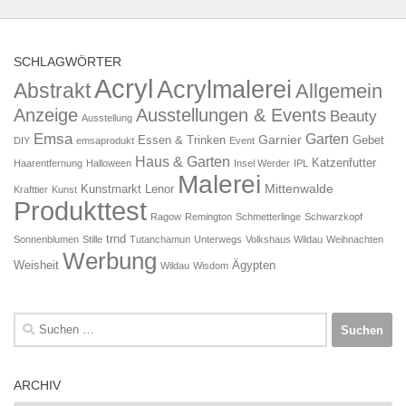
SCHLAGWÖRTER
Acryl
Acrylmalerei
Abstrakt
Allgemein
Anzeige
Ausstellungen & Events
Beauty
Ausstellung
Emsa
Garten
Garnier
Essen & Trinken
Gebet
DIY
emsaprodukt
Event
Haus & Garten
Katzenfutter
Haarentfernung
Halloween
Insel Werder
IPL
Malerei
Mittenwalde
Kunstmarkt
Lenor
Krafttier
Kunst
Produkttest
Ragow
Remington
Schmetterlinge
Schwarzkopf
trnd
Sonnenblumen
Stille
Tutanchamun
Unterwegs
Volkshaus Wildau
Weihnachten
Werbung
Weisheit
Ägypten
Wildau
Wisdom
Suchen
nach:
ARCHIV