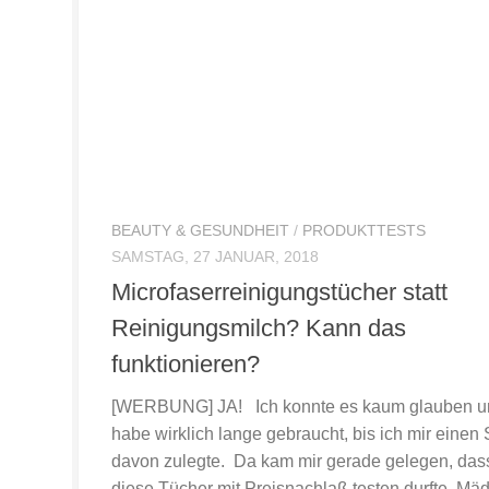
BEAUTY & GESUNDHEIT
/
PRODUKTTESTS
SAMSTAG, 27 JANUAR, 2018
Microfaserreinigungstücher statt
Reinigungsmilch? Kann das
funktionieren?
[WERBUNG] JA! Ich konnte es kaum glauben u
habe wirklich lange gebraucht, bis ich mir einen 
davon zulegte. Da kam mir gerade gelegen, dass
diese Tücher mit Preisnachlaß testen durfte. Mä