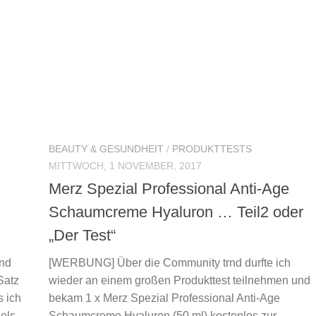
BEAUTY & GESUNDHEIT
/
PRODUKTTESTS
MITTWOCH, 1 NOVEMBER, 2017
Merz Spezial Professional Anti-Age
Schaumcreme Hyaluron … Teil2 oder
„Der Test“
nd
[WERBUNG] Über die Community trnd durfte ich
Satz
wieder an einem großen Produkttest teilnehmen und
 ich
bekam 1 x Merz Spezial Professional Anti-Age
dels
Schaumcreme Hyaluron (50 ml) kostenlos zur