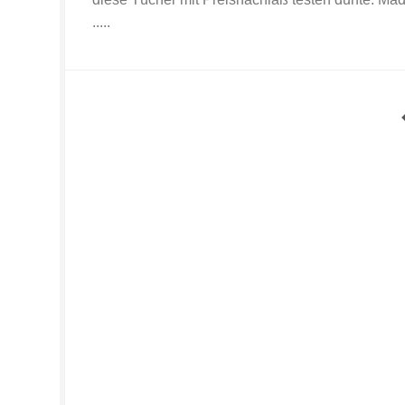
.....