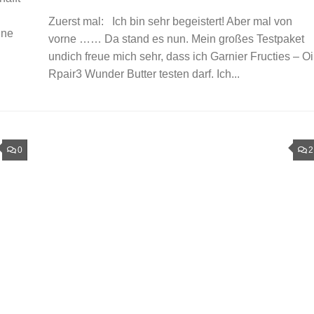
Zuerst mal: Ich bin sehr begeistert! Aber mal von
hne
vorne …… Da stand es nun. Mein großes Testpaket
undich freue mich sehr, dass ich Garnier Fructies – Oi
Rpair3 Wunder Butter testen darf. Ich...
0
2