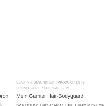
BEAUTY & GESUNDHEIT
/
PRODUKTTESTS
DONNERSTAG, 7 FEBRUAR, 2019
oron
Mein Garnier Hair-Bodyguard
t
[W e r b u n g] Garnier Argan 10in1 Cream Mir wurde