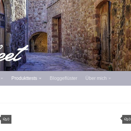
Produkttests
Bloggeflüster
Über mich
0
0