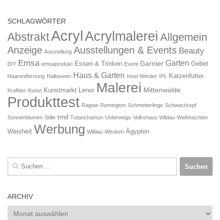
SCHLAGWÖRTER
Acryl
Acrylmalerei
Abstrakt
Allgemein
Anzeige
Ausstellungen & Events
Beauty
Ausstellung
Emsa
Garten
Garnier
Essen & Trinken
Gebet
DIY
emsaprodukt
Event
Haus & Garten
Katzenfutter
Haarentfernung
Halloween
Insel Werder
IPL
Malerei
Mittenwalde
Kunstmarkt
Lenor
Krafttier
Kunst
Produkttest
Ragow
Remington
Schmetterlinge
Schwarzkopf
trnd
Sonnenblumen
Stille
Tutanchamun
Unterwegs
Volkshaus Wildau
Weihnachten
Werbung
Weisheit
Ägypten
Wildau
Wisdom
Suchen
nach:
ARCHIV
Archiv