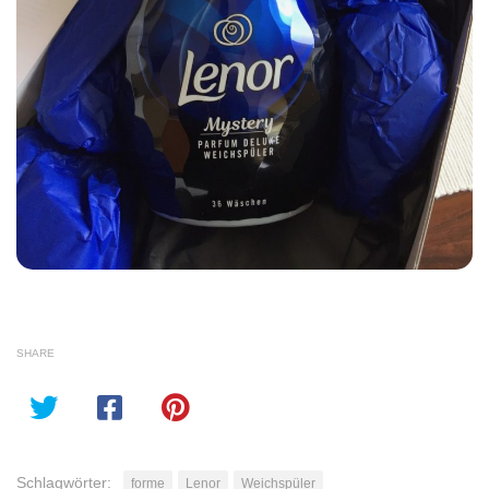
SHARE
Schlagwörter:
forme
Lenor
Weichspüler