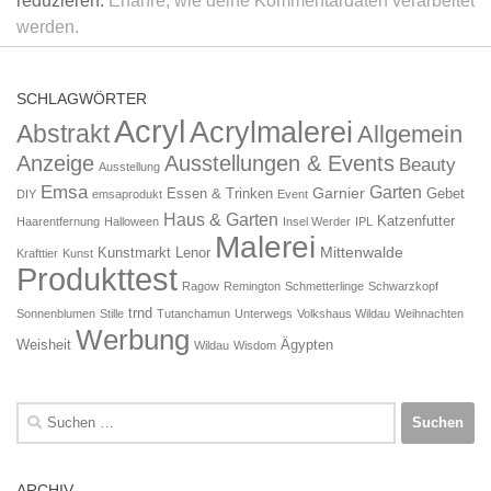
reduzieren.
Erfahre, wie deine Kommentardaten verarbeitet
werden.
SCHLAGWÖRTER
Acryl
Acrylmalerei
Abstrakt
Allgemein
Anzeige
Ausstellungen & Events
Beauty
Ausstellung
Emsa
Garten
Garnier
Essen & Trinken
Gebet
DIY
emsaprodukt
Event
Haus & Garten
Katzenfutter
Haarentfernung
Halloween
Insel Werder
IPL
Malerei
Mittenwalde
Kunstmarkt
Lenor
Krafttier
Kunst
Produkttest
Ragow
Remington
Schmetterlinge
Schwarzkopf
trnd
Sonnenblumen
Stille
Tutanchamun
Unterwegs
Volkshaus Wildau
Weihnachten
Werbung
Weisheit
Ägypten
Wildau
Wisdom
Suchen
nach:
ARCHIV