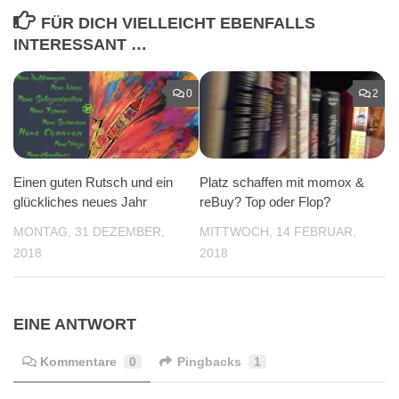
FÜR DICH VIELLEICHT EBENFALLS
INTERESSANT …
0
2
Einen guten Rutsch und ein
Platz schaffen mit momox &
glückliches neues Jahr
reBuy? Top oder Flop?
MONTAG, 31 DEZEMBER,
MITTWOCH, 14 FEBRUAR,
2018
2018
EINE ANTWORT
Kommentare
0
Pingbacks
1