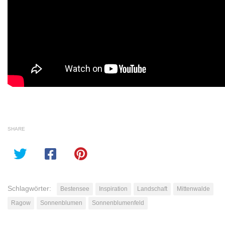
SHARE
Schlagwörter:
Bestensee
Inspiration
Landschaft
Mittenwalde
Ragow
Sonnenblumen
Sonnenblumenfeld