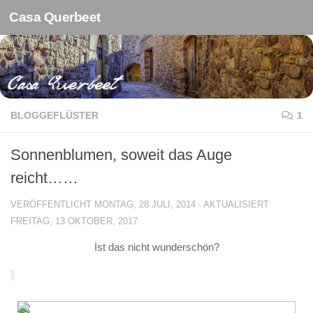
Casa Querbeet
Zum Inhalt springen
BLOGGEFLÜSTER
1
Sonnenblumen, soweit das Auge
reicht……
VERÖFFENTLICHT
MONTAG, 28 JULI, 2014
· AKTUALISIERT
FREITAG, 13 OKTOBER, 2017
Ist das nicht wunderschön?