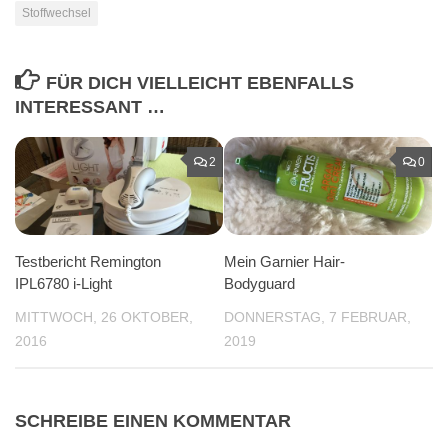
Stoffwechsel
FÜR DICH VIELLEICHT EBENFALLS
INTERESSANT …
2
0
Testbericht Remington
Mein Garnier Hair-
IPL6780 i-Light
Bodyguard
MITTWOCH, 26 OKTOBER,
DONNERSTAG, 7 FEBRUAR,
2016
2019
SCHREIBE EINEN KOMMENTAR