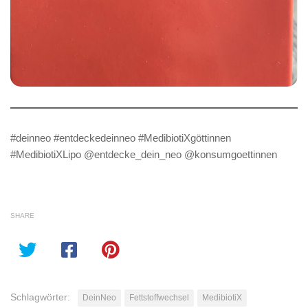
#deinneo #entdeckedeinneo #MedibiotiXgöttinnen
#MedibiotiXLipo @entdecke_dein_neo @konsumgoettinnen
SHARE
Schlagwörter:
DeinNeo
Fettstoffwechsel
MedibiotiX