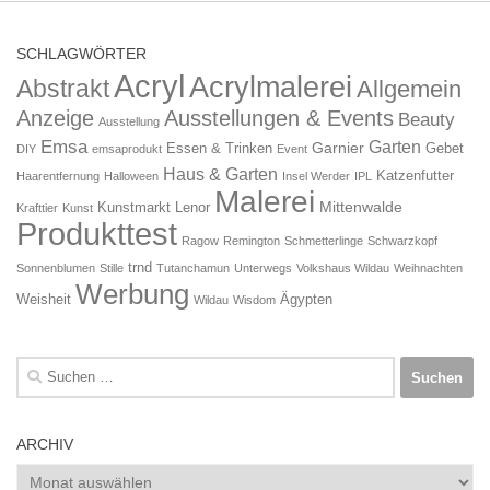
SCHLAGWÖRTER
Acryl
Acrylmalerei
Abstrakt
Allgemein
Anzeige
Ausstellungen & Events
Beauty
Ausstellung
Emsa
Garten
Garnier
Essen & Trinken
Gebet
DIY
emsaprodukt
Event
Haus & Garten
Katzenfutter
Haarentfernung
Halloween
Insel Werder
IPL
Malerei
Mittenwalde
Kunstmarkt
Lenor
Krafttier
Kunst
Produkttest
Ragow
Remington
Schmetterlinge
Schwarzkopf
trnd
Sonnenblumen
Stille
Tutanchamun
Unterwegs
Volkshaus Wildau
Weihnachten
Werbung
Weisheit
Ägypten
Wildau
Wisdom
Suchen
nach:
ARCHIV
Archiv