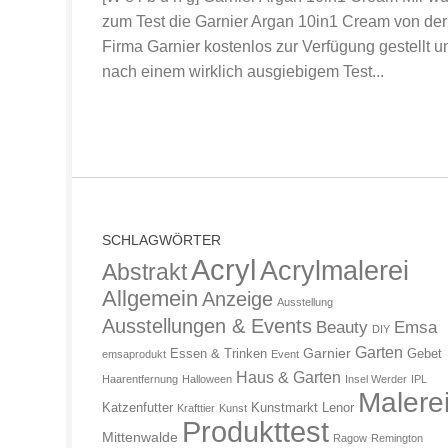
zum Test die Garnier Argan 10in1 Cream von der
Firma Garnier kostenlos zur Verfügung gestellt u
nach einem wirklich ausgiebigem Test...
SCHLAGWÖRTER
Acryl
Acrylmalerei
Abstrakt
Allgemein
Anzeige
Ausstellung
Ausstellungen & Events
Beauty
Emsa
DIY
Garten
Garnier
Essen & Trinken
Gebet
emsaprodukt
Event
Haus & Garten
Haarentfernung
Halloween
Insel Werder
IPL
Malere
Katzenfutter
Kunstmarkt
Lenor
Krafttier
Kunst
Produkttest
Mittenwalde
Ragow
Remington