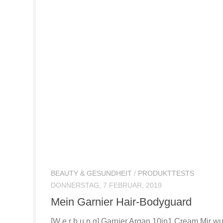
BEAUTY & GESUNDHEIT
/
PRODUKTTESTS
DONNERSTAG, 7 FEBRUAR, 2019
Mein Garnier Hair-Bodyguard
[W e r b u n g] Garnier Argan 10in1 Cream Mir w