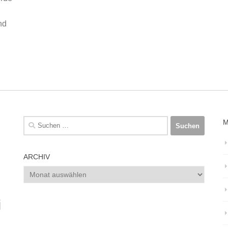
nd
Suchen
M
nach:
ARCHIV
Archiv
i