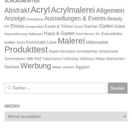
SCHLAGWÖRTER
Acryl
Acrylmalerei
Abstrakt
Allgemein
Anzeige
Ausstellungen & Events
Beauty
Ausstellung
Emsa
Garten
Garnier
Essen & Trinken
Gebet
DIY
emsaprodukt
Event
Haus & Garten
Katzenfutter
Haarentfernung
Halloween
Insel Werder
IPL
Malerei
Mittenwalde
Kunstmarkt
Lenor
Krafttier
Kunst
Produkttest
Ragow
Remington
Schmetterlinge
Schwarzkopf
trnd
Sonnenblumen
Stille
Tutanchamun
Unterwegs
Volkshaus Wildau
Weihnachten
Werbung
Weisheit
Ägypten
Wildau
Wisdom
Suchen
nach:
ARCHIV
Archiv