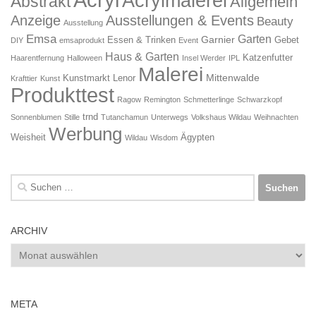
Acryl
Acrylmalerei
Abstrakt
Allgemein
Anzeige
Ausstellungen & Events
Beauty
Ausstellung
Emsa
Garten
Garnier
Essen & Trinken
Gebet
DIY
emsaprodukt
Event
Haus & Garten
Katzenfutter
Haarentfernung
Halloween
Insel Werder
IPL
Malerei
Mittenwalde
Kunstmarkt
Lenor
Krafttier
Kunst
Produkttest
Ragow
Remington
Schmetterlinge
Schwarzkopf
trnd
Sonnenblumen
Stille
Tutanchamun
Unterwegs
Volkshaus Wildau
Weihnachten
Werbung
Weisheit
Ägypten
Wildau
Wisdom
Suchen
nach:
ARCHIV
Archiv
META