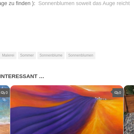
age zu finden ):
Sonnenblumen soweit das Auge reicht
Malerei
Sommer
Sonnenblume
Sonnenblumen
 INTERESSANT …
0
0