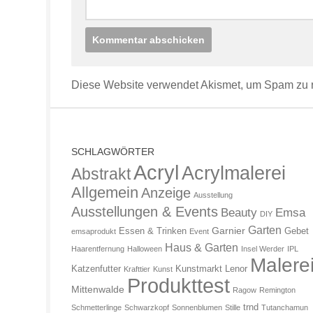
Diese Website verwendet Akismet, um Spam zu 
SCHLAGWÖRTER
Acryl
Acrylmalerei
Abstrakt
Allgemein
Anzeige
Ausstellung
Ausstellungen & Events
Beauty
Emsa
DIY
Garten
Garnier
Essen & Trinken
Gebet
emsaprodukt
Event
Haus & Garten
Haarentfernung
Halloween
Insel Werder
IPL
Malere
Katzenfutter
Kunstmarkt
Lenor
Krafttier
Kunst
Produkttest
Mittenwalde
Ragow
Remington
trnd
Schmetterlinge
Schwarzkopf
Sonnenblumen
Stille
Tutanchamun