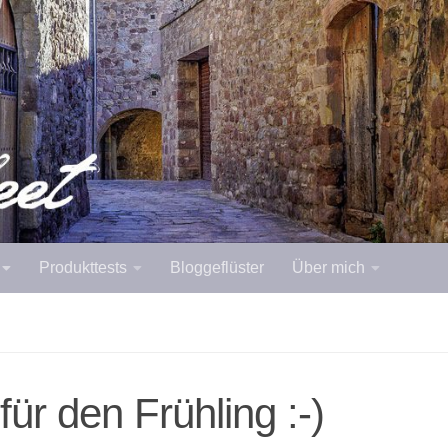
Produkttests
Bloggeflüster
Über mich
r den Frühling :-)