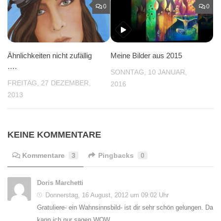
0
0
Ähnlichkeiten nicht zufällig
Meine Bilder aus 2015
….
SONNTAG, 10 JANUAR,
FREITAG, 27 DEZEMBER,
2016
2013
KEINE KOMMENTARE
Kommentare
3
Pingbacks
0
Doris Marchetti
Donnerstag, 16 August, 2012 um 09:02 Uhr
Gratuliere- ein Wahnsinnsbild- ist dir sehr schön gelungen. Da
kann ich nur sagen WOW