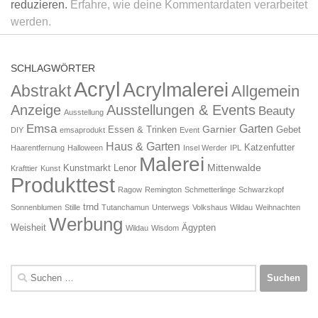
reduzieren.
Erfahre, wie deine Kommentardaten verarbeitet
werden.
SCHLAGWÖRTER
Acryl
Acrylmalerei
Abstrakt
Allgemein
Anzeige
Ausstellungen & Events
Beauty
Ausstellung
Emsa
Garten
Garnier
Essen & Trinken
Gebet
DIY
emsaprodukt
Event
Haus & Garten
Katzenfutter
Haarentfernung
Halloween
Insel Werder
IPL
Malerei
Mittenwalde
Kunstmarkt
Lenor
Krafttier
Kunst
Produkttest
Ragow
Remington
Schmetterlinge
Schwarzkopf
trnd
Sonnenblumen
Stille
Tutanchamun
Unterwegs
Volkshaus Wildau
Weihnachten
Werbung
Weisheit
Ägypten
Wildau
Wisdom
Suchen
nach: